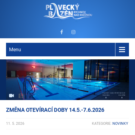
Menu
POČET NÁVŠTĚVNÍKŮ
SAUNA
BAZÉN
0
0
ZMĚNA OTEVÍRACÍ DOBY 14.5.-7.6.2026
11. 5. 2026
KATEGORIE:
NOVINKY