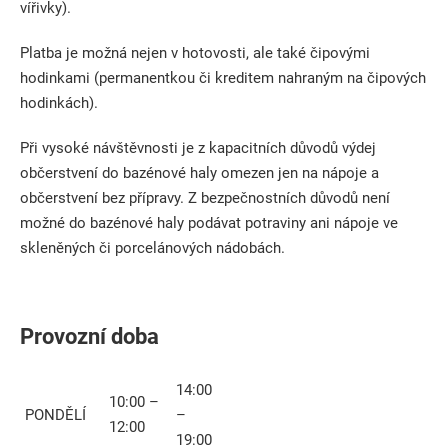
vířivky).
Platba je možná nejen v hotovosti, ale také čipovými
hodinkami (permanentkou či kreditem nahraným na čipových
hodinkách).
Při vysoké návštěvnosti je z kapacitních důvodů výdej
občerstvení do bazénové haly omezen jen na nápoje a
občerstvení bez přípravy. Z bezpečnostních důvodů není
možné do bazénové haly podávat potraviny ani nápoje ve
skleněných či porcelánových nádobách.
Provozní doba
14:00
10:00 –
PONDĚLÍ
–
12:00
19:00