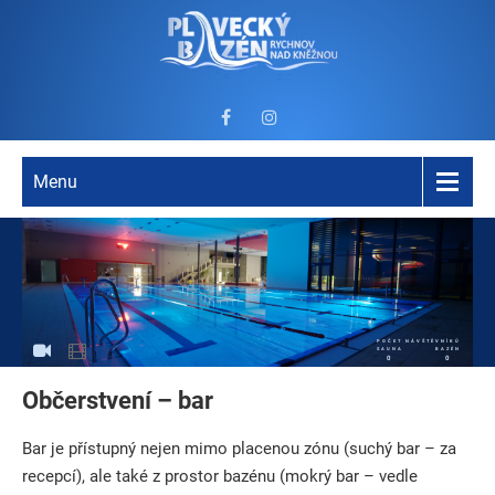
Menu
POČET NÁVŠTĚVNÍKŮ
SAUNA
BAZÉN
0
0
Občerstvení – bar
Bar je přístupný nejen mimo placenou zónu (suchý bar – za
recepcí), ale také z prostor bazénu (mokrý bar – vedle