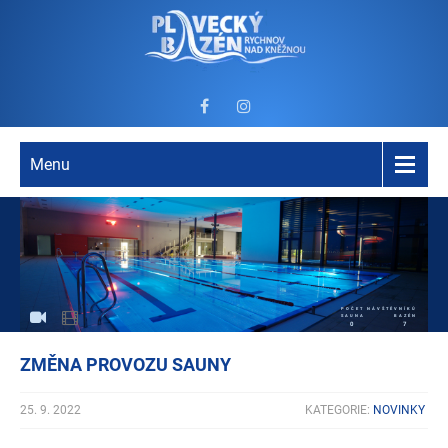
Menu
POČET NÁVŠTĚVNÍKŮ
SAUNA
BAZÉN
0
7
ZMĚNA PROVOZU SAUNY
25. 9. 2022
KATEGORIE:
NOVINKY