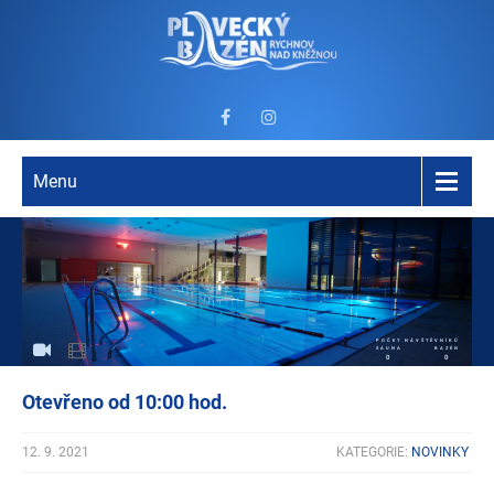
Menu
POČET NÁVŠTĚVNÍKŮ
SAUNA
BAZÉN
0
0
Otevřeno od 10:00 hod.
12. 9. 2021
KATEGORIE:
NOVINKY